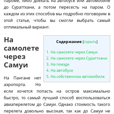
пароме, либо доехать на автобусе или автомобиле
до Сураттхани, а потом пересесть на паром. О
каждом из этих способов мы подробно поговорим в
этой статье, чтобы вы смогли выбрать самый
оптимальный вариант.
На
Содержание
[
скрыть
]
самолете
1.
На самолете через Самуи
через
2.
На самолете через Сураттхани
Самуи
3.
На поезде
4.
На автобусе
5.
На собственном автомобиле
На Пангане нет
аэропорта. Но
если хочется попасть на остров максимально
быстро, то самый лучший способ воспользоваться
авиаперелетом до Самуи. Однако стоимость такого
перелета довольно высокая, так как до Самуи не