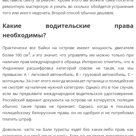
ремонтную мастерскую и узнать во сколько обойдется устранение
того или иного недочета. Второй способ обычно дешевле.
Какие водительские права
необходимы?
Практически все байки на острове имеют мощность двигателя
3
более 100 см
, а это значит, что управлять им можно только при
наличии прав международного образца. Интересно отметить, что в
Индонезии расшифровка категорий совсем не такая, как мы
привыкли: А – легковой автомобиль, В – грузовой автомобиль, С –
мотоциклы. За счет этого иногда возникает путаница и полицейские
не смотрят на наличие нужной категории. Однако это в том случае,
если вы предъявите международное водительское удостоверение.
Российский вариант документа на острове не котируется, полиция
обычно такие права не признает. Однако, когда я показала
полицейскому белорусские права, он их одобрил и не потребовал
платить штраф.
Довольно часто на Бали туристы ездят без каких-либо прав, как
говорится «на свой страх и риск». Если же во время передвижения