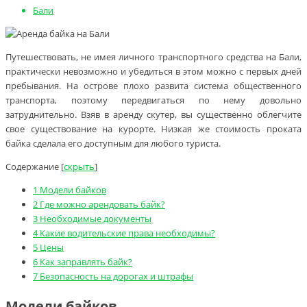
Бали
Путешествовать, не имея личного транспортного средства на Бали,
практически невозможно и убедиться в этом можно с первых дней
пребывания. На острове плохо развита система общественного
транспорта, поэтому передвигаться по нему довольно
затруднительно. Взяв в аренду скутер, вы существенно облегчите
свое существование на курорте. Низкая же стоимость проката
байка сделала его доступным для любого туриста.
Содержание
[
скрыть
]
1
Модели байков
2
Где можно арендовать байк?
3
Необходимые документы
4
Какие водительские права необходимы?
5
Цены
6
Как заправлять байк?
7
Безопасность на дорогах и штрафы
Модели байков