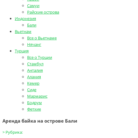
Самуи
Райские острова
Индонезия
Бали
Вьетнам
Все о Вьетнаме
Нячанг
Турция
Все о Турции
Стамбул
Анталия
Алания
Кемер
Сиде
Мармарис
Бодрум
Фетхие
Аренда байка на острове Бали
>
Рубрика: