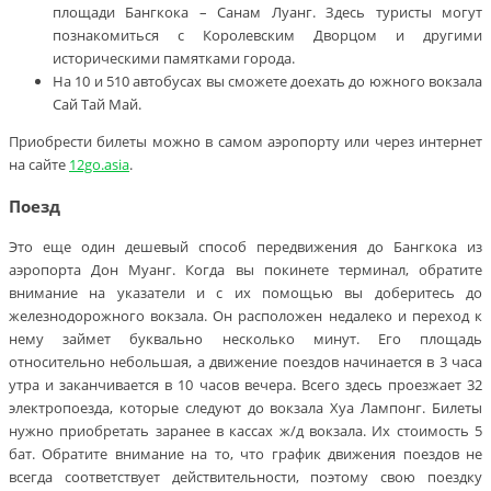
площади Бангкока – Санам Луанг. Здесь туристы могут
познакомиться с Королевским Дворцом и другими
историческими памятками города.
На 10 и 510 автобусах вы сможете доехать до южного вокзала
Сай Тай Май.
Приобрести билеты можно в самом аэропорту или через интернет
на сайте
12go.asia
.
Поезд
Это еще один дешевый способ передвижения до Бангкока из
аэропорта Дон Муанг. Когда вы покинете терминал, обратите
внимание на указатели и с их помощью вы доберитесь до
железнодорожного вокзала. Он расположен недалеко и переход к
нему займет буквально несколько минут. Его площадь
относительно небольшая, а движение поездов начинается в 3 часа
утра и заканчивается в 10 часов вечера. Всего здесь проезжает 32
электропоезда, которые следуют до вокзала Хуа Лампонг. Билеты
нужно приобретать заранее в кассах ж/д вокзала. Их стоимость 5
бат. Обратите внимание на то, что график движения поездов не
всегда соответствует действительности, поэтому свою поездку