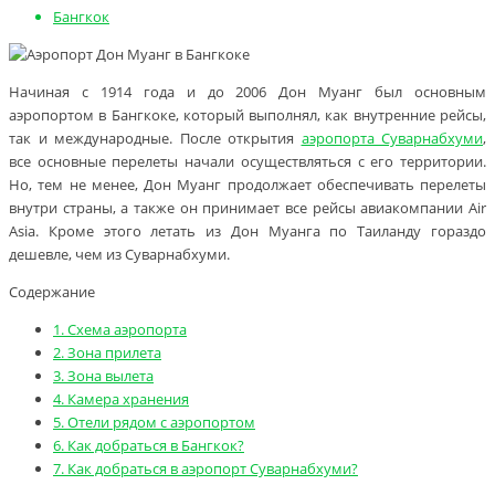
Бангкок
Начиная с 1914 года и до 2006 Дон Муанг был основным
аэропортом в Бангкоке, который выполнял, как внутренние рейсы,
так и международные. После открытия
аэропорта Суварнабхуми
,
все основные перелеты начали осуществляться с его территории.
Но, тем не менее, Дон Муанг продолжает обеспечивать перелеты
внутри страны, а также он принимает все рейсы авиакомпании Air
Asia. Кроме этого летать из Дон Муанга по Таиланду гораздо
дешевле, чем из Суварнабхуми.
Содержание
1.
Схема аэропорта
2.
Зона прилета
3.
Зона вылета
4.
Камера хранения
5.
Отели рядом с аэропортом
6.
Как добраться в Бангкок?
7.
Как добраться в аэропорт Суварнабхуми?