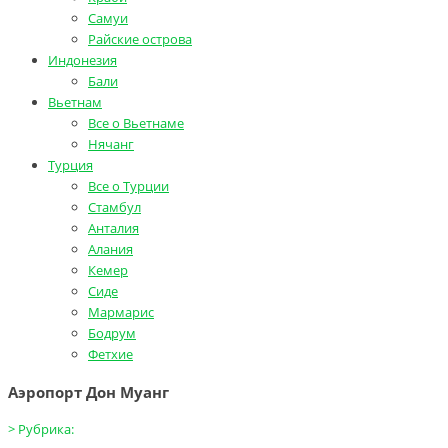
Самуи
Райские острова
Индонезия
Бали
Вьетнам
Все о Вьетнаме
Нячанг
Турция
Все о Турции
Стамбул
Анталия
Алания
Кемер
Сиде
Мармарис
Бодрум
Фетхие
Аэропорт Дон Муанг
>
Рубрика: