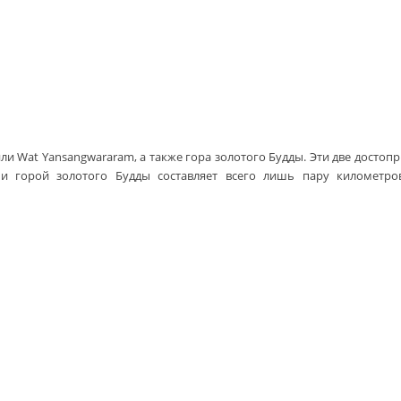
или Wat Yansangwararam, а также гора золотого Будды. Эти две досто
 и горой золотого Будды составляет всего лишь пару километро