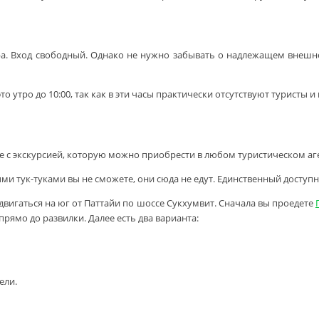
ера. Вход свободный. Однако не нужно забывать о надлежащем внешн
 утро до 10:00, так как в эти часы практически отсутствуют туристы 
те с экскурсией, которую можно приобрести в любом туристическом аге
и тук-туками вы не сможете, они сюда не едут. Единственный доступн
 двигаться на юг от Паттайи по шоссе Сукхумвит. Сначала вы проедете
рямо до развилки. Далее есть два варианта:
ели.