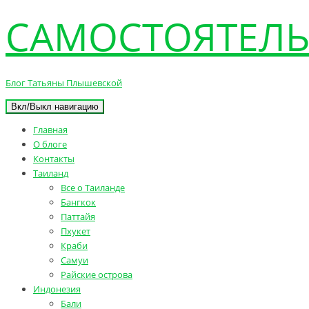
САМОСТОЯТЕЛЬ
Блог Татьяны Плышевской
Вкл/Выкл навигацию
Главная
О блоге
Контакты
Таиланд
Все о Таиланде
Бангкок
Паттайя
Пхукет
Краби
Самуи
Райские острова
Индонезия
Бали