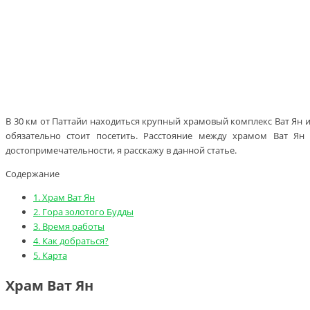
В 30 км от Паттайи находиться крупный храмовый комплекс Ват Ян 
обязательно стоит посетить. Расстояние между храмом Ват Ян
достопримечательности, я расскажу в данной статье.
Содержание
1.
Храм Ват Ян
2.
Гора золотого Будды
3.
Время работы
4.
Как добраться?
5.
Карта
Храм Ват Ян