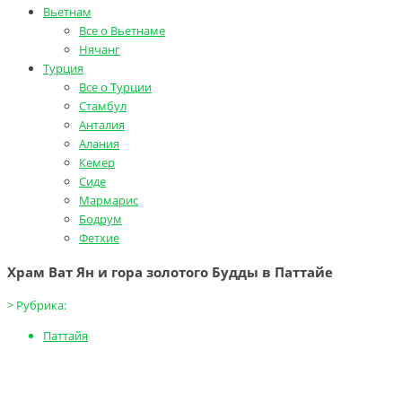
Вьетнам
Все о Вьетнаме
Нячанг
Турция
Все о Турции
Стамбул
Анталия
Алания
Кемер
Сиде
Мармарис
Бодрум
Фетхие
Храм Ват Ян и гора золотого Будды в Паттайе
>
Рубрика:
Паттайя