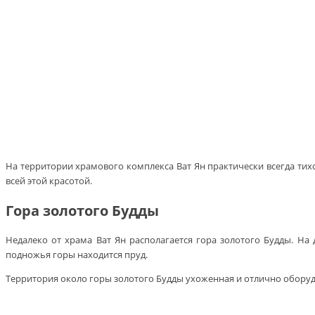
На территории храмового комплекса Ват Ян практически всегда тих
всей этой красотой.
Гора золотого Будды
Недалеко от храма Ват Ян располагается гора золотого Будды. На
подножья горы находится пруд.
Территория около горы золотого Будды ухоженная и отлично оборуд