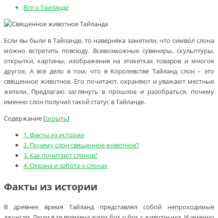
Все о Таиланде
Если вы были в Тайланде, то наверняка заметили, что символ слона
можно встретить повсюду. Всевозможные сувениры, скульптуры,
открытки, картины, изображения на этикетках товаров и многое
другое. А все дело в том, что в Королевстве Тайланд слон – это
священное животное. Его почитают, охраняют и уважают местные
жители. Предлагаю заглянуть в прошлое и разобраться, почему
именно слон получил такой статус в Тайланде.
Содержание
[
скрыть
]
1.
Факты из истории
2.
Почему слон священное животное?
3.
Как почитают слонов?
4.
Охрана и забота о слонах
Факты из истории
В древнее время Тайланд представлял собой непроходимые
джунгли. Люди в те времена жили бок о бок с животными. И именно