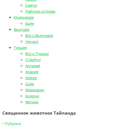
Самуи
Райские острова
Индонезия
Бали
Вьетнам
Все о Вьетнаме
Нячанг
Турция
Все о Турции
Стамбул
Анталия
Алания
Кемер
Сиде
Мармарис
Бодрум
Фетхие
Священное животное Тайланда
>
Рубрика: