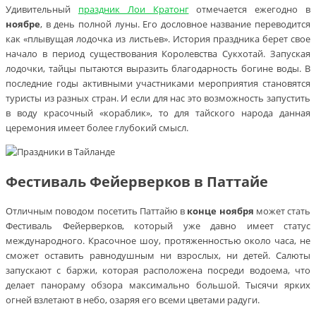
Удивительный
праздник Лои Кратонг
отмечается ежегодно в
ноябре
, в день полной луны. Его дословное название переводится
как «плывущая лодочка из листьев». История праздника берет свое
начало в период существования Королевства Сукхотай. Запуская
лодочки, тайцы пытаются выразить благодарность богине воды. В
последние годы активными участниками мероприятия становятся
туристы из разных стран. И если для нас это возможность запустить
в воду красочный «кораблик», то для тайского народа данная
церемония имеет более глубокий смысл.
Фестиваль Фейерверков в Паттайе
Отличным поводом посетить Паттайю в
конце ноября
может стать
Фестиваль Фейерверков, который уже давно имеет статус
международного. Красочное шоу, протяженностью около часа, не
сможет оставить равнодушным ни взрослых, ни детей. Салюты
запускают с баржи, которая расположена посреди водоема, что
делает панораму обзора максимально большой. Тысячи ярких
огней взлетают в небо, озаряя его всеми цветами радуги.