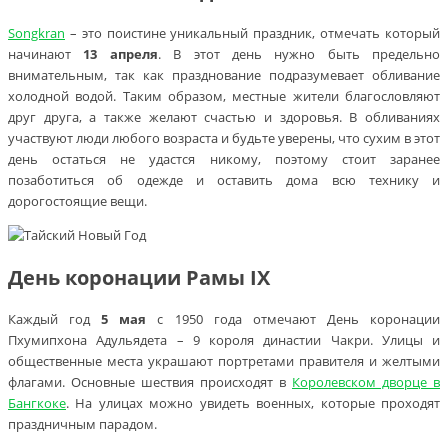
Songkran
– это поистине уникальный праздник, отмечать который
начинают
13 апреля
. В этот день нужно быть предельно
внимательным, так как празднование подразумевает обливание
холодной водой. Таким образом, местные жители благословляют
друг друга, а также желают счастью и здоровья. В обливаниях
участвуют люди любого возраста и будьте уверены, что сухим в этот
день остаться не удастся никому, поэтому стоит заранее
позаботиться об одежде и оставить дома всю технику и
дорогостоящие вещи.
День коронации Рамы IX
Каждый год
5 мая
с 1950 года отмечают День коронации
Пхумипхона Адульядета – 9 короля династии Чакри. Улицы и
общественные места украшают портретами правителя и желтыми
флагами. Основные шествия происходят в
Королевском дворце в
Бангкоке
. На улицах можно увидеть военных, которые проходят
праздничным парадом.