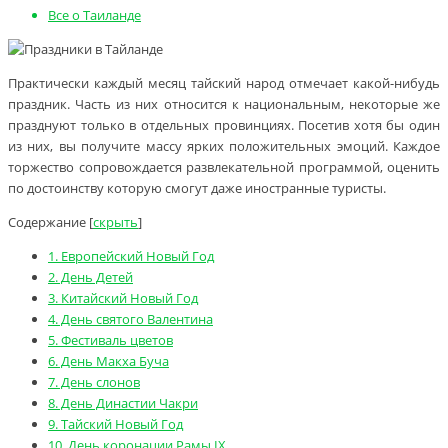
Все о Таиланде
Практически каждый месяц тайский народ отмечает какой-нибудь
праздник. Часть из них относится к национальным, некоторые же
празднуют только в отдельных провинциях. Посетив хотя бы один
из них, вы получите массу ярких положительных эмоций. Каждое
торжество сопровождается развлекательной программой, оценить
по достоинству которую смогут даже иностранные туристы.
Содержание
[
скрыть
]
1.
Европейский Новый Год
2.
День Детей
3.
Китайский Новый Год
4.
День святого Валентина
5.
Фестиваль цветов
6.
День Макха Буча
7.
День слонов
8.
День Династии Чакри
9.
Тайский Новый Год
10.
День коронации Рамы IX