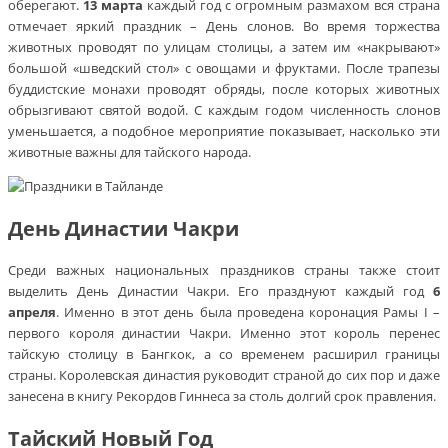
оберегают.
13 марта
каждый год с огромным размахом вся страна
отмечает яркий праздник – День слонов. Во время торжества
животных проводят по улицам столицы, а затем им «накрывают»
большой «шведский стол» с овощами и фруктами. После трапезы
буддистские монахи проводят обряды, после которых животных
обрызгивают святой водой. С каждым годом численность слонов
уменьшается, а подобное мероприятие показывает, насколько эти
животные важны для тайского народа.
День Династии Чакри
Среди важных национальных праздников страны также стоит
выделить День Династии Чакри. Его празднуют каждый год
6
апреля
. Именно в этот день была проведена коронация Рамы I –
первого короля династии Чакри. Именно этот король перенес
тайскую столицу в Бангкок, а со временем расширил границы
страны. Королевская династия руководит страной до сих пор и даже
занесена в книгу Рекордов Гиннеса за столь долгий срок правления.
Тайский Новый Год