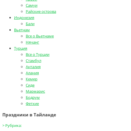
Самуи
Райские острова
Индонезия
Бали
Вьетнам
Все о Вьетнаме
Нячанг
Турция
Все о Турции
Стамбул
Анталия
Алания
Кемер
Сиде
Мармарис
Бодрум
Фетхие
Праздники в Тайланде
>
Рубрика: