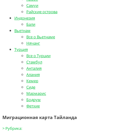
Самуи
Райские острова
Индонезия
Бали
Вьетнам
Все о Вьетнаме
Нячанг
Турция
Все о Турции
Стамбул
Анталия
Алания
Кемер
Сиде
Мармарис
Бодрум
Фетхие
Миграционная карта Тайланда
>
Рубрика: