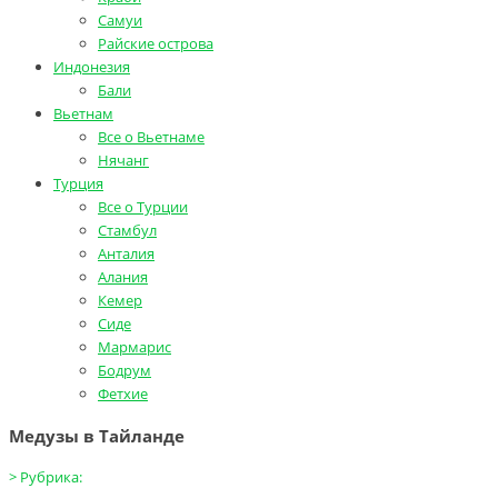
Самуи
Райские острова
Индонезия
Бали
Вьетнам
Все о Вьетнаме
Нячанг
Турция
Все о Турции
Стамбул
Анталия
Алания
Кемер
Сиде
Мармарис
Бодрум
Фетхие
Медузы в Тайланде
>
Рубрика: