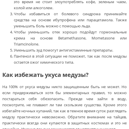
это время не стоит злоупотреблять кофе, зеленым чаем,
колой или алкоголем.
Чтобы избавиться от болевого синдрома принимайте
средства на основе ибупрофена или парацетамола. Также
уменьшить боль можно с помощью льда.
Чтобы уменьшить отек хорошо подойдут гормональные
крема на основе Betamethasone, Mometasone или
Triamcinolone.
Уменьшить зуд помогут антигистаминные препараты.
Пантенол в этой ситуации не поможет, так как после медузы
остается ожог химического типа.
Как избежать укуса медузы?
На 100% от укуса медузы никто защищенным быть не может. Но
если придерживаться хотя бы элементарных правил, то можно
постараться себя обезопасить. Прежде чем зайти в воду,
посмотрите, не плавают ли там скользкие существа. Кроме этого
избегайте ночных купаний, так как в темное время суток разглядеть
медузу практически невозможно. Обратите внимание на тайцев,
практически всегда они купаются в защитных костюмах и это не
случайно. Именно так они защищаются от неприятных укусов.