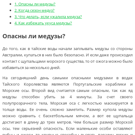
1.
Опасны ли медузы?
2.
Когда сезон медуз?
3.
Что делать, если ужалила медуза?
4.
Как избежать укуса медузы?
Опасны ли медузы?
До того, как в тайские воды начали заплывать медузы со стороны
Австралии, купаться в них было безопасно. И если даже происходил
контакт с щупальцами морского существа, то от ожога можно было
избавиться за несколько дней.
На сегодняшний день самыми опасными медузами в водах
Тайского Королевства являются Португальские кораблики и
Морские осы. Второй вид считается самым опасным, так как яд
медузы способен убить за 4 минуты. За счет своего
полупрозрачного тела, Морская оса с легкостью маскируется в
толще воды. Ее очень сложно заметить. Размер купола медузы
можно сравнить с баскетбольным мячом, а вот ее щупальца
достигают в длину до трех метров. Чем больше размер Морской
осы, тем серьезней опасность. Если маленькие особи оставляют
рубцы и ожоги, то крупные способны вызвать паралич легких и