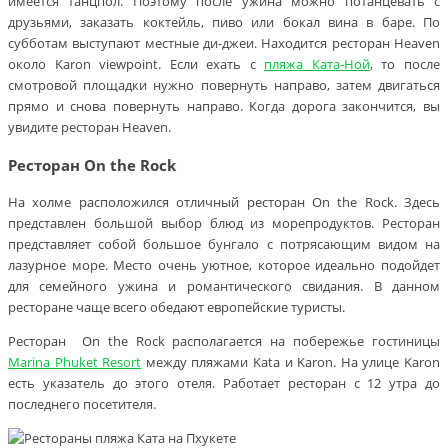
имеется танцпол. Поэтому после ужина можно потанцевать с
друзьями, заказать коктейль, пиво или бокал вина в баре. По
субботам выступают местные ди-джеи. Находится ресторан Heaven
около Karon viewpoint. Если ехать с
пляжа Ката-Ной
, то после
смотровой площадки нужно повернуть направо, затем двигаться
прямо и снова повернуть направо. Когда дорога закончится, вы
увидите ресторан Heaven.
Ресторан On the Rock
На холме расположился отличный ресторан On the Rock. Здесь
представлен большой выбор блюд из морепродуктов. Ресторан
представляет собой большое бунгало с потрясающим видом на
лазурное море. Место очень уютное, которое идеально подойдет
для семейного ужина и романтического свидания. В данном
ресторане чаще всего обедают европейские туристы.
Ресторан On the Rock располагается на побережье гостиницы
Marina Phuket Resort
между пляжами Kata и Karon. На улице Karon
есть указатель до этого отеля. Работает ресторан с 12 утра до
последнего посетителя.