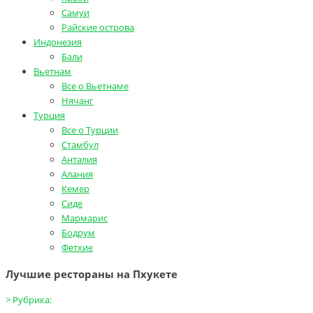
Самуи
Райские острова
Индонезия
Бали
Вьетнам
Все о Вьетнаме
Нячанг
Турция
Все о Турции
Стамбул
Анталия
Алания
Кемер
Сиде
Мармарис
Бодрум
Фетхие
Лучшие рестораны на Пхукете
>
Рубрика: