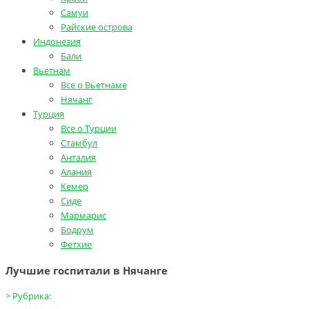
Самуи
Райские острова
Индонезия
Бали
Вьетнам
Все о Вьетнаме
Нячанг
Турция
Все о Турции
Стамбул
Анталия
Алания
Кемер
Сиде
Мармарис
Бодрум
Фетхие
Лучшие госпитали в Нячанге
>
Рубрика: