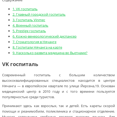
Содержание
1.
VK госпиталь
2.
Главный городской госпиталь
3.
Госпиталь Vinmec
4.
Военный госпиталь
5.
Prestige госпиталь
6.
Кожно-венерологический диспансер
7.
Стоматология в Нячанге
8.
Госпитали Нячанга на карте
9.
Насколько развита медицина во Вьетнаме?
VK госпиталь
Современный госпиталь с большим количеством
высококвалифицированных специалистов находится в центре
Нячанга — в европейском квартале по улице Йерсена,19. Основан
медицинский центр в 2010 году и с того времени пользуется
популярностью среди туристов.
Принимают здесь как взрослых, так и детей. Есть кареты скорой
помощи и реанимобили, поликлиника и стационарное отделение.
Многие сотрудники свободно владеют русским языком. Для