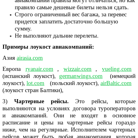
авиакомпаний правила могут отличаться, но как
правило самые дешевые билеты нельзя сдать.
Строго ограниченный вес багажа, за перевес
придется заплатить достаточно большую
сумму.
Не выполняют дальние перелеты.
Примеры лоукост авиакомпаний:
Азия
airasia.com
Европа
ryanair.com
,
wizzair.com
,
vueling.com
(испанский лоукост),
germanwings.com
(немецкий
лоукост),
lot.com
(польский лоукост),
airBaltic.com
(лоукост стран Балтики),
3)
Чартерные рейсы.
Это рейсы, которые
выполняются на условиях договора туроператоров
и авиакомпаний. Они не входят в основное
расписание и цены на чартерные рейсы гораздо
ниже, чем на регулярные. Исполнителем чартерных
рейсов может быть любая авиакомпания, которая