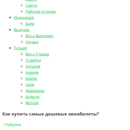
Самуи
Райские острова
Индонезия
Бали
Вьетнам
Все о Вьетнаме
Нячанг
Турция
Все о Турции
Стамбул
Анталия
Алания
Кемер
Сиде
Мармарис
Бодрум
Фетхие
Как купить самые дешевые авиабилеты?
>
Рубрика: