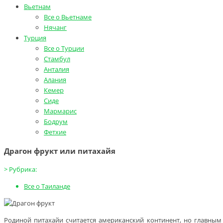
Вьетнам
Все о Вьетнаме
Нячанг
Турция
Все о Турции
Стамбул
Анталия
Алания
Кемер
Сиде
Мармарис
Бодрум
Фетхие
Драгон фрукт или питахайя
>
Рубрика:
Все о Таиланде
Родиной питахайи считается американский континент, но главным