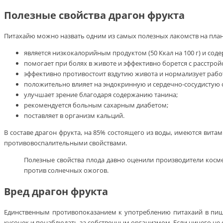
Полезные свойства драгон фрукта
Питахайю можно назвать одним из самых полезных лакомств на план
является низкокалорийным продуктом (50 Ккал на 100 г) и со
помогает при болях в животе и эффективно борется с расстрой
эффективно противостоит вздутию живота и нормализует рабо
положительно влияет на эндокринную и сердечно-сосудистую 
улучшает зрение благодаря содержанию танина;
рекомендуется больным сахарным диабетом;
поставляет в организм кальций.
В составе драгон фрукта, на 85% состоящего из воды, имеются витам
противовоспалительными свойствами.
Полезные свойства плода давно оценили производители кос
против солнечных ожогов.
Вред драгон фрукта
Единственным противопоказанием к употреблению питахаий в пищ
кусочек и понаблюдать за собственным организмом. Если ничего не 