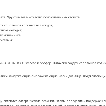
ете. Фрукт имеет множество положительных свойств:
держит большое количество липидов;
ством желудка;
ту кишечника;
системы;
ины B1, B2, B3, C, железо и фосфор. Питахайя содержит большое коли
метики, выпускающие омолаживающие маски для лица, подтягивающи
у являются аллергические реакции. Чтобы определить, подвержен л
случилось, то фрукт можно сделать одной из составляющих ежедневно