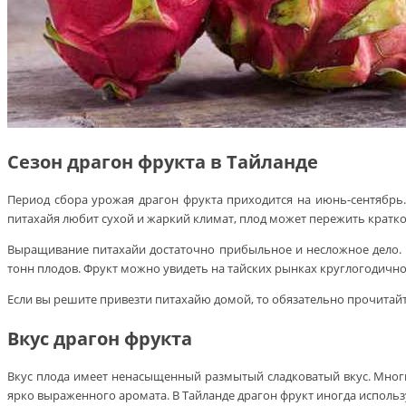
Сезон драгон фрукта в Тайланде
Период сбора урожая драгон фрукта приходится на июнь-сентябрь.
питахайя любит сухой и жаркий климат, плод может пережить кратк
Выращивание питахайи достаточно прибыльное и несложное дело. В 
тонн плодов. Фрукт можно увидеть на тайских рынках круглогодично
Если вы решите привезти питахайю домой, то обязательно прочитай
Вкус драгон фрукта
Вкус плода имеет ненасыщенный размытый сладковатый вкус. Многим
ярко выраженного аромата. В Тайланде драгон фрукт иногда используе