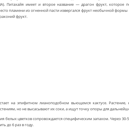
ША). Питахайя имеет и второе название — драгон фрукт, которое п
есто пламени из огненной пасти извергался фрукт необычной формы и
драконий фрукт.
астает на эпифитном лианоподобном вьющемся кактусе. Растение,
тениям, но не высасывают их соки, а ищут точку опоры для дальнейше
ния белых цветков сопровождается специфическим запахом. Через 30-5
ь до 6 раз в году.