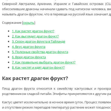
Северной Австралии, Армении, Израиле и Гавайских островах (С
обессилившие драконы начинали сдавать под натиском человека, вм
называть драгон фруктом, что в переводе на русский язык означает 
Содержание
[
скрыть
]
1.
Как растет драгон фрукт?
2.
Как выглядит драгон фрукт?
3.
Сезон драгон фрукта в Тайланде
4.
Вкус драгон фрукта
5.
Полезные свойства драгон фрукта
6.
Вред драгон фрукта
7.
Как правильно выбрать драгон фрукт?
8.
Как чистят и едят драгон фрукт?
Как растет драгон фрукт?
Плод драгон фрукта относится к семейству кактусовых и произр
родственником сладкой питайи. Эпифиты прикрепляются к другим рас
Кактус цветет исключительно в ночное время суток. Процесс появле
и отсутствии резких перепадов температур растение может плодоносит