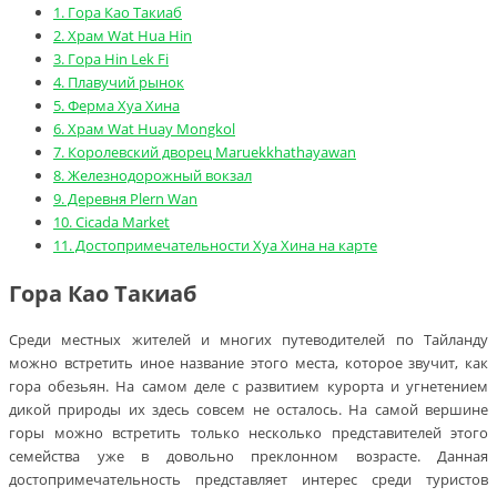
1.
Гора Као Такиаб
2.
Храм Wat Hua Hin
3.
Гора Hin Lek Fi
4.
Плавучий рынок
5.
Ферма Хуа Хина
6.
Храм Wat Huay Mongkol
7.
Королевский дворец Maruekkhathayawan
8.
Железнодорожный вокзал
9.
Деревня Plern Wan
10.
Cicada Market
11.
Достопримечательности Хуа Хина на карте
Гора Као Такиаб
Среди местных жителей и многих путеводителей по Тайланду
можно встретить иное название этого места, которое звучит, как
гора обезьян. На самом деле с развитием курорта и угнетением
дикой природы их здесь совсем не осталось. На самой вершине
горы можно встретить только несколько представителей этого
семейства уже в довольно преклонном возрасте. Данная
достопримечательность представляет интерес среди туристов