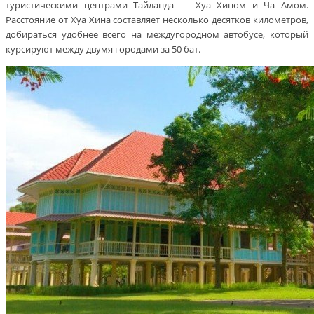
туристическими центрами Тайланда — Хуа Хином и Ча Амом.
Расстояние от Хуа Хина составляет несколько десятков километров,
добираться удобнее всего на междугородном автобусе, который
курсируют между двумя городами за 50 бат.