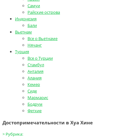
Самуи
Райские острова
Индонезия
Бали
Вьетнам
Все о Вьетнаме
Нячанг
Турция
Все о Турции
Стамбул
Анталия
Алания
Кемер
Сиде
Мармарис
Бодрум
Фетхие
Достопримечательности в Хуа Хине
>
Рубрика: