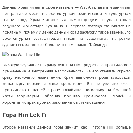
Данный храм имеет второе название — Wat Ampharam и занимает
центральное место в архитектурной, религиозной и культурной
жизни города. Храм считается главным в городе и выступает в роли
ведущего монастыря Хуа Хина. С первого взгляда становится не
понятным, почему именно данный храм заслужил такое звание. Его
архитектурная составляющая никак не выделяется, напротив,
здание весьма схоже с большинством храмов Тайланда.
Высокую заурядность храму Wat Hua Hin придает его практическое
применение и внутренняя наполненность. За его стенами скрыто
сразу несколько назначений. Храм выполняет роль кладбища,
монастыря, церкви и даже крематория. Вы не увидите здесь
привычного в нашей стране кладбища, поскольку на большей
части территории Тайланда принято кремировать людей и
хоронить их прах в урнах, закопанных в стенах здания.
Гора Hin Lek Fi
Второе название данной горы звучит, как Finstone Hill, больше