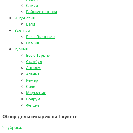
Самуи
Райские острова
Индонезия
Бали
Вьетнам
Все о Вьетнаме
Нячанг
Турция
Все о Турции
Стамбул
Анталия
Алания
Кемер
Сиде
Мармарис
Бодрум
Фетхие
Обзор дельфинария на Пхукете
>
Рубрика: