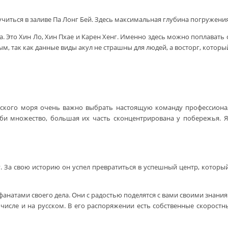
иться в заливе Па Лонг Бей. Здесь максимальная глубина погружения
. Это Хин Ло, Хин Пхае и Карен Хенг. Именно здесь можно поплавать 
, так как данные виды акул не страшны для людей, а восторг, который
нского моря очень важно выбрать настоящую команду профессиона
аби множество, большая их часть сконцентрирована у побережья. Я
ду. За свою историю он успел превратиться в успешный центр, которы
анатами своего дела. Они с радостью поделятся с вами своими знания
 числе и на русском. В его распоряжении есть собственные скоростн