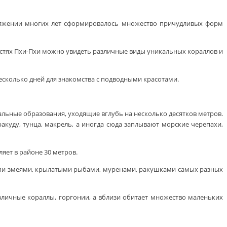
отяжении многих лет сформировалось множество причудливых форм
частях Пхи-Пхи можно увидеть различные виды уникальных кораллов и
есколько дней для знакомства с подводными красотами.
альные образования, уходящие вглубь на несколько десятков метров.
куду, тунца, макрель, а иногда сюда заплывают морские черепахи,
яет в районе 30 метров.
кими змеями, крылатыми рыбами, муренами, ракушками самых разных
зличные кораллы, горгонии, а вблизи обитает множество маленьких