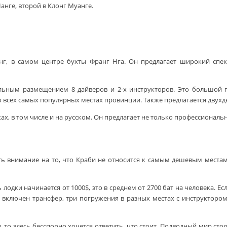
Нанге, второй в Клонг Муанге.
анг, в самом центре бухты Франг Нга. Он предлагает широкий спек
ьным размещением 8 дайверов и 2-х инструкторов. Это большой пл
во всех самых популярных местах провинции. Также предлагается двухд
ках, в том числе и на русском. Он предлагает не только профессионал
ить внимание на то, что Краби не относится к самым дешевым местам
лодки начинается от 1000$, это в среднем от 2700 бат на человека. Е
включен трансфер, три погружения в разных местах с инструктором 
би, то здесь бесспорно хочется ответить, что стоит. Подводный мир ст