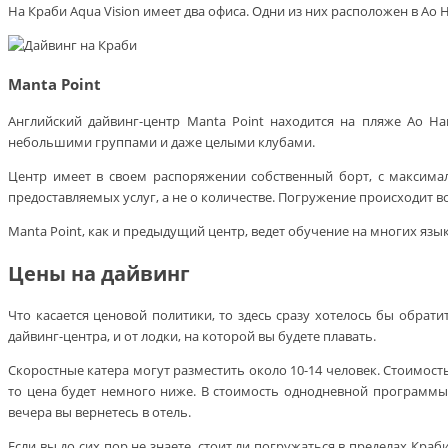
На Краби Aqua Vision имеет два офиса. Одни из них расположен в Ао 
Manta Point
Английский дайвинг-центр Manta Point находится на пляже Ао Н
небольшими группами и даже целыми клубами.
Центр имеет в своем распоряжении собственный борт, с максимал
предоставляемых услуг, а не о количестве. Погружение происходит 
Manta Point, как и предыдущий центр, ведет обучение на многих язы
Цены на дайвинг
Что касается ценовой политики, то здесь сразу хотелось бы обрат
дайвинг-центра, и от лодки, на которой вы будете плавать.
Скоростные катера могут разместить около 10-14 человек. Стоимость 
то цена будет немного ниже. В стоимость однодневной программы 
вечера вы вернетесь в отель.
Если вы до сих пор не знаете, стоит ли погружаться в пределах Кра