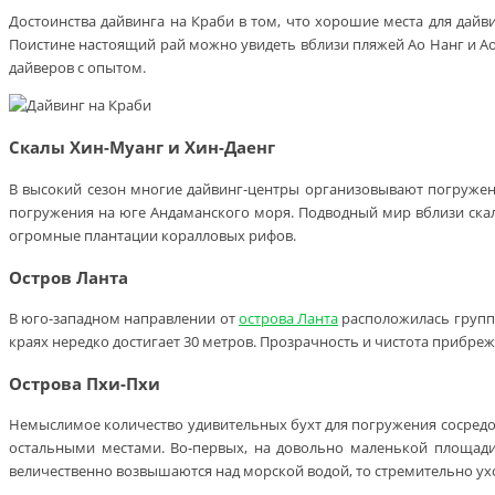
Достоинства дайвинга на Краби в том, что хорошие места для дайв
Поистине настоящий рай можно увидеть вблизи пляжей Ао Нанг и Ао
дайверов с опытом.
Скалы Хин-Муанг и Хин-Даенг
В высокий сезон многие дайвинг-центры организовывают погружени
погружения на юге Андаманского моря. Подводный мир вблизи скал
огромные плантации коралловых рифов.
Остров Ланта
В юго-западном направлении от
острова Ланта
расположилась группа
краях нередко достигает 30 метров. Прозрачность и чистота прибре
Острова Пхи-Пхи
Немыслимое количество удивительных бухт для погружения сосред
остальными местами. Во-первых, на довольно маленькой площади
величественно возвышаются над морской водой, то стремительно ухо