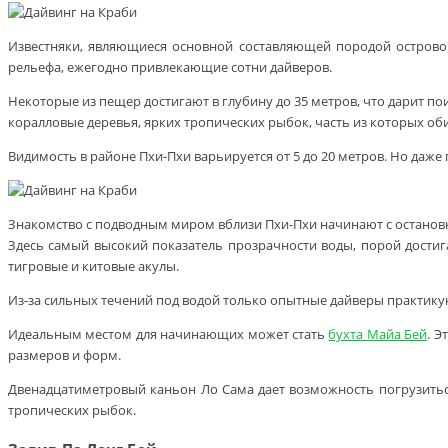
Известняки, являющиеся основной составляющей породой острово
рельефа, ежегодно привлекающие сотни дайверов.
Некоторые из пещер достигают в глубину до 35 метров, что дарит п
коралловые деревья, ярких тропических рыбок, часть из которых об
Видимость в районе Пхи-Пхи варьируется от 5 до 20 метров. Но даж
Знакомство с подводным миром вблизи Пхи-Пхи начинают с остановки
Здесь самый высокий показатель прозрачности воды, порой достиг
тигровые и китовые акулы.
Из-за сильных течений под водой только опытные дайверы практикую
Идеальным местом для начинающих может стать
бухта Майа Бей
. 
размеров и форм.
Двенадцатиметровый каньон Ло Сама дает возможность погрузиться
тропических рыбок.