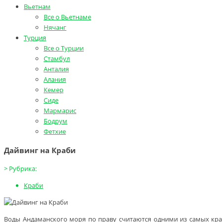
Вьетнам
Все о Вьетнаме
Нячанг
Турция
Все о Турции
Стамбул
Анталия
Алания
Кемер
Сиде
Мармарис
Бодрум
Фетхие
Дайвинг на Краби
>
Рубрика:
Краби
Воды Андаманского моря по праву считаются одними из самых кра