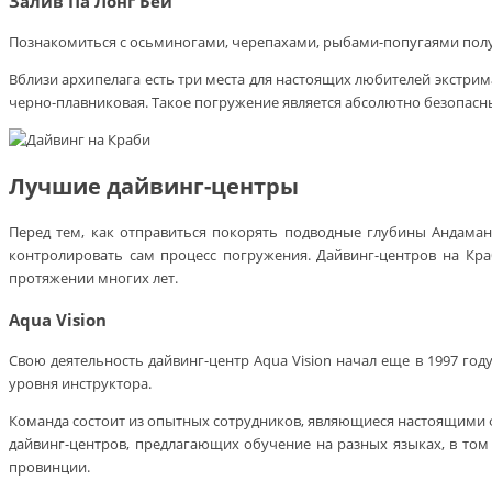
Залив Па Лонг Бей
Познакомиться с осьминогами, черепахами, рыбами-попугаями получ
Вблизи архипелага есть три места для настоящих любителей экстрима
черно-плавниковая. Такое погружение является абсолютно безопасным
Лучшие дайвинг-центры
Перед тем, как отправиться покорять подводные глубины Андама
контролировать сам процесс погружения. Дайвинг-центров на Кр
протяжении многих лет.
Aqua Vision
Свою деятельность дайвинг-центр Aqua Vision начал еще в 1997 го
уровня инструктора.
Команда состоит из опытных сотрудников, являющиеся настоящими ф
дайвинг-центров, предлагающих обучение на разных языках, в том
провинции.