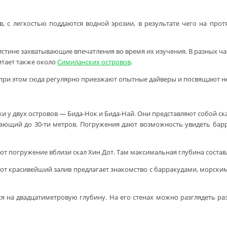
в, с легкостью поддаются водной эрозии, в результате чего на пр
оистине захватывающие впечатления во время их изучения. В разных 
итает также около
Симиланских островов
.
е при этом сюда регулярно приезжают опытные дайверы и посвящают н
 у двух островов — Бида-Нок и Бида-Най. Они представляют собой ск
ающий до 30-ти метров. Погружения дают возможность увидеть барра
т погружение вблизи скал Хин Дот. Там максимальная глубина составл
Этот красивейший залив предлагает знакомство с барракудами, морс
 на двадцатиметровую глубину. На его стенах можно разглядеть ра