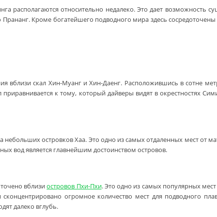
инга располагаются относительно недалеко. Это дает возможность с
 Прананг. Кроме богатейшего подводного мира здесь сосредоточены 
я вблизи скал Хин-Муанг и Хин-Даенг. Расположившись в сотне метр
 приравнивается к тому, который дайверы видят в окрестностях Сим
 небольших островков Хаа. Это одно из самых отдаленных мест от ма
жных вод является главнейшим достоинством островов.
оточено вблизи
островов Пхи-Пхи
. Это одно из самых популярных мес
 сконцентрировано огромное количество мест для подводного плава
дят далеко вглубь.