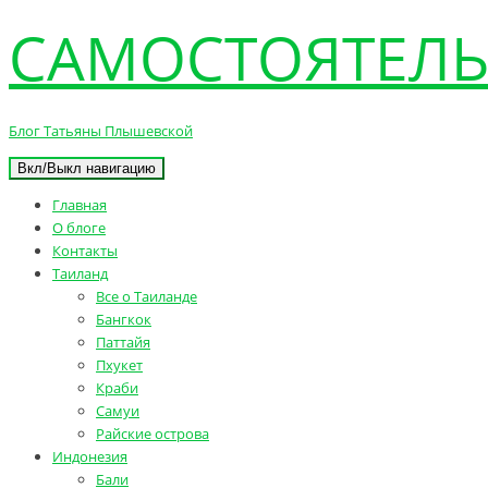
САМОСТОЯТЕЛЬ
Блог Татьяны Плышевской
Вкл/Выкл навигацию
Главная
О блоге
Контакты
Таиланд
Все о Таиланде
Бангкок
Паттайя
Пхукет
Краби
Самуи
Райские острова
Индонезия
Бали