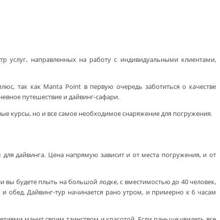
тр услуг, направленных на работу с индивидуальными клиентами,
юс, так как Manta Point в первую очередь заботиться о качестве
невное путешествие и дайвинг-сафари.
ьные курсы, но и все самое необходимое снаряжение для погружения.
 для дайвинга. Цена напрямую зависит и от места погружения, и от
сли вы будете плыть на большой лодке, с вместимостью до 40 человек,
и обед. Дайвинг-тур начинается рано утром, и примерно к 6 часам
олетиями манит своим таинством и красотой. Если раньше увидеть все