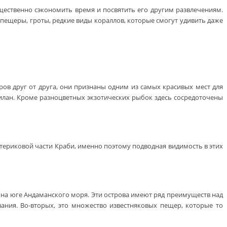
ущественно сэкономить время и посвятить его другим развлечениям.
пещеры, гроты, редкие виды кораллов, которые смогут удивить даже
ов друг от друга, они признаны одним из самых красивых мест для
илан. Кроме разноцветных экзотических рыбок здесь сосредоточены
териковой части Краби, именно поэтому подводная видимость в этих
т на юге Андаманского моря. Эти острова имеют ряд преимуществ над
ния. Во-вторых, это множество известняковых пещер, которые то