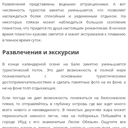
Развлечения представлены водными аттракционами. А вот
численность туристов заметно уменьшается, что позволяет
наслаждаться более спокойным и уединенным отдыхом. На
некоторых пляжах может наблюдаться большое скопление
планктона, что придется по душе настоящим романтикам. В ночное
время планктон красиво светится и манит экстрималов к плаванию
в темное время суток.
Развлечения и экскурсии
В конце календарной осени на Бали заметно уменьшается
туристический поток. Это дает возможность в полной мере
познакомиться с основными туристическими
достопримечательностями и сделать памятные фото на их фоне, а
не на фоне толп отдыхающих.
Если погода не дает возможность понежиться на белоснежном
пляже, то отправляйтесь в глубинку острова, где вас ждет много
всего нового и неизведанного. В тенистых джунглях жара может
переноситься немного легче, чем на побережье. Побывайте в
городе Убуд с его знаменитым Лесом Обезьян. Ощутите все
прелести рисовых террас, история которых насчитывает уже не