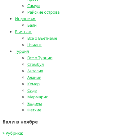
Самуи
Райские острова
Индонезия
Бали
Вьетнам
Все о Вьетнаме
Нячанг
Турция
Все о Турции
Стамбул
Анталия
Алания
Кемер
Сиде
Мармарис
Бодрум
Фетхие
Бали в ноябре
>
Рубрика: