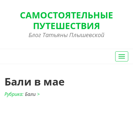
САМОСТОЯТЕЛЬНЫЕ
ПУТЕШЕСТВИЯ
Блог Татьяны Плышевской
Вкл/
Выкл
нави
Бали в мае
Рубрика:
Бали
>