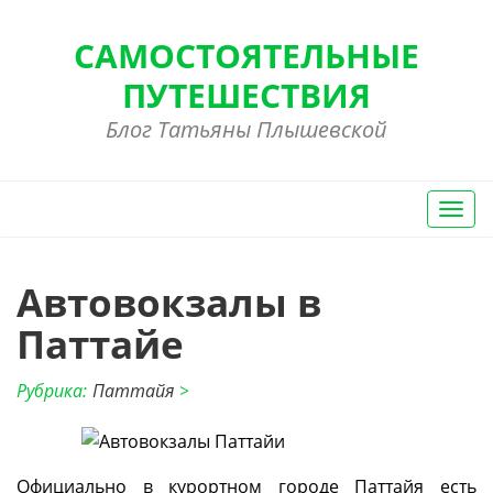
САМОСТОЯТЕЛЬНЫЕ
ПУТЕШЕСТВИЯ
Блог Татьяны Плышевской
Вкл/
Выкл
нави
Автовокзалы в
Паттайе
Рубрика:
Паттайя
>
Официально в курортном городе Паттайя есть